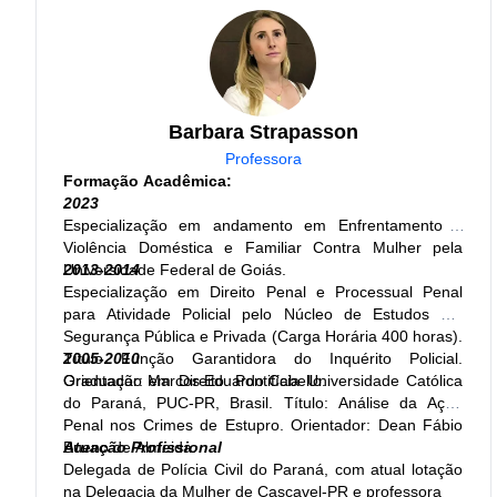
autora dos livros Economia Brasileira para Concursos e
Economia para concursos - 1000 exercícios para
concursos.
Atuação Profissional:
Professora
Barbara Strapasson
Professora
Formação Acadêmica:
2023
Especialização em andamento em Enfrentamento a
Violência Doméstica e Familiar Contra Mulher pela
Universidade Federal de Goiás.
2013-2014
Especialização em Direito Penal e Processual Penal
para Atividade Policial pelo Núcleo de Estudos em
Segurança Pública e Privada (Carga Horária 400 horas).
Título Função Garantidora do Inquérito Policial.
2005-2010
Orientador: Marcos Eduardo Cabello.
Graduação em Direito. Pontifícia Universidade Católica
do Paraná, PUC-PR, Brasil. Título: Análise da Ação
Penal nos Crimes de Estupro. Orientador: Dean Fábio
Bueno de Almeida.
Atuação Profissional
Delegada de Polícia Civil do Paraná, com atual lotação
na Delegacia da Mulher de Cascavel-PR e professora