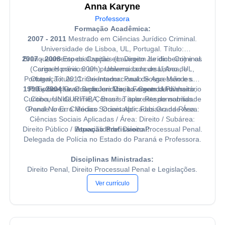
Anna Karyne
Professora
Formação Acadêmica:
2007 - 2011
Mestrado em Ciências Jurídico Criminal.
Universidade de Lisboa, UL, Portugal. Título:
2007 - 2008
Branqueamento de Capitais (Lavagem de dinheiro) e os
Especialização em Direito Jurídico-Criminal.
(Carga Horária: 900h). Universidade de Lisboa, UL,
crimes prévios: um problema concursal,Ano de
Portugal. Título: Crime Internacional de Agressão e sua
Obtenção: 2011. Orientador: Paulo Sousa Mendes.
1999 - 2004
Palavras-chave: Bem Juridico; Lavagem de dinheiro;
Tipificação. Orientador: Maria Fernanda Palma.
Graduação em Direito. Centro Universitário
Curitiba, UNICURITIBA, Brasil. Título: Responsabilidade
Concurso de crime; Concurso aparente de normas.
Grande área: Ciências Sociais Aplicadas Grande Área:
Penal No Erro Médico. Orientador: Fabiano da Rosa.
Ciências Sociais Aplicadas / Área: Direito / Subárea:
Direito Público / Especialidade: Direito Processual Penal.
Atuação Profissional:
Delegada de Polícia no Estado do Paraná e Professora.
Disciplinas Ministradas:
Direito Penal, Direito Processual Penal e Legislações.
Ver currículo