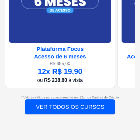
Plataforma Focus
Acesso de 6 meses
Aces
R$
885,00
12
x R$
19,90
ou
R$
238,80
à vista
* Valores válidos para parcelamento em
12
x nos Cartões de Crédito
VER TODOS OS CURSOS