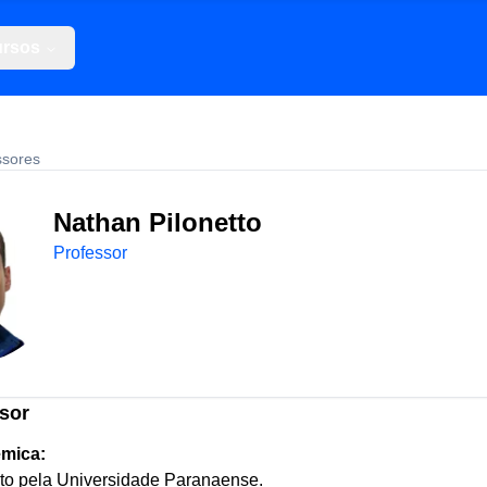
rsos
ssores
Nathan Pilonetto
Professor
sor
mica:
ito pela Universidade Paranaense.