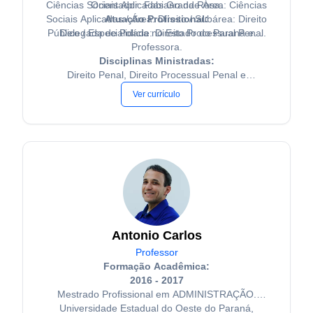
Ciências Sociais Aplicadas Grande Área: Ciências
Orientador: Fabiano da Rosa.
Sociais Aplicadas / Área: Direito / Subárea: Direito
Atuação Profissional:
Público / Especialidade: Direito Processual Penal.
Delegada de Polícia no Estado do Paraná e
Professora.
Disciplinas Ministradas:
Direito Penal, Direito Processual Penal e
Legislações.
Ver currículo
Antonio Carlos
Professor
Formação Acadêmica:
2016 - 2017
Mestrado Profissional em ADMINISTRAÇÃO.
Universidade Estadual do Oeste do Paraná,