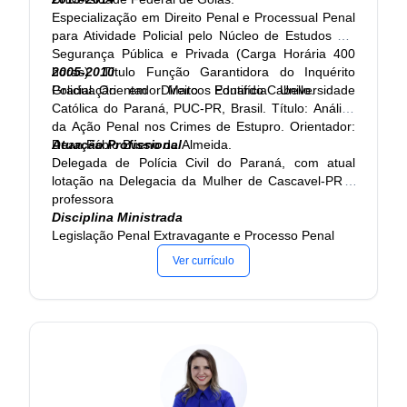
Especialização em Direito Penal e Processual Penal
2001 - 2005
para Atividade Policial pelo Núcleo de Estudos em
Graduação em Direito. Universidade Paranaense,
Segurança Pública e Privada (Carga Horária 400
UNIPAR, Umuarama, Brasil Título: Responsabilidade
horas). Título Função Garantidora do Inquérito
2005-2010
Civil, Ano de obtenção: 2005 Orientador: Sergio
Policial. Orientador: Marcos Eduardo Cabello.
Graduação em Direito. Pontifícia Universidade
Tadeu Covre Martinez
Católica do Paraná, PUC-PR, Brasil. Título: Análise
da Ação Penal nos Crimes de Estupro. Orientador:
1990 - 1993
Dean Fábio Bueno de Almeida.
Atuação Profissional
Graduação em Administração. Universidade Vale do
Delegada de Polícia Civil do Paraná, com atual
Rio Verde de Três Corações, UNINCOR, Tres
lotação na Delegacia da Mulher de Cascavel-PR e
Coracoes, Brasil
professora
Disciplina Ministrada
Legislação Penal Extravagante e Processo Penal
Ver currículo