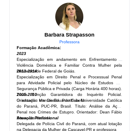
autora dos livros Economia Brasileira para Concursos e
Economia para concursos - 1000 exercícios para
concursos.
Atuação Profissional:
Professora
Barbara Strapasson
Professora
Formação Acadêmica:
2023
Especialização em andamento em Enfrentamento a
Violência Doméstica e Familiar Contra Mulher pela
Universidade Federal de Goiás.
2013-2014
Especialização em Direito Penal e Processual Penal
para Atividade Policial pelo Núcleo de Estudos em
Segurança Pública e Privada (Carga Horária 400 horas).
Título Função Garantidora do Inquérito Policial.
2005-2010
Orientador: Marcos Eduardo Cabello.
Graduação em Direito. Pontifícia Universidade Católica
do Paraná, PUC-PR, Brasil. Título: Análise da Ação
Penal nos Crimes de Estupro. Orientador: Dean Fábio
Bueno de Almeida.
Atuação Profissional
Delegada de Polícia Civil do Paraná, com atual lotação
na Delegacia da Mulher de Cascavel-PR e professora