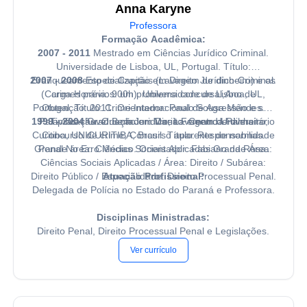
Anna Karyne
Professora
Formação Acadêmica:
2007 - 2011
Mestrado em Ciências Jurídico Criminal.
Universidade de Lisboa, UL, Portugal. Título:
2007 - 2008
Branqueamento de Capitais (Lavagem de dinheiro) e os
Especialização em Direito Jurídico-Criminal.
(Carga Horária: 900h). Universidade de Lisboa, UL,
crimes prévios: um problema concursal,Ano de
Portugal. Título: Crime Internacional de Agressão e sua
Obtenção: 2011. Orientador: Paulo Sousa Mendes.
1999 - 2004
Palavras-chave: Bem Juridico; Lavagem de dinheiro;
Tipificação. Orientador: Maria Fernanda Palma.
Graduação em Direito. Centro Universitário
Curitiba, UNICURITIBA, Brasil. Título: Responsabilidade
Concurso de crime; Concurso aparente de normas.
Grande área: Ciências Sociais Aplicadas Grande Área:
Penal No Erro Médico. Orientador: Fabiano da Rosa.
Ciências Sociais Aplicadas / Área: Direito / Subárea:
Direito Público / Especialidade: Direito Processual Penal.
Atuação Profissional:
Delegada de Polícia no Estado do Paraná e Professora.
Disciplinas Ministradas:
Direito Penal, Direito Processual Penal e Legislações.
Ver currículo