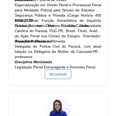
Especialização em Direito Penal e Processual Penal
2001 - 2005
para Atividade Policial pelo Núcleo de Estudos em
Graduação em Direito. Universidade Paranaense,
Segurança Pública e Privada (Carga Horária 400
UNIPAR, Umuarama, Brasil Título: Responsabilidade
horas). Título Função Garantidora do Inquérito
2005-2010
Civil, Ano de obtenção: 2005 Orientador: Sergio
Policial. Orientador: Marcos Eduardo Cabello.
Graduação em Direito. Pontifícia Universidade
Tadeu Covre Martinez
Católica do Paraná, PUC-PR, Brasil. Título: Análise
da Ação Penal nos Crimes de Estupro. Orientador:
1990 - 1993
Dean Fábio Bueno de Almeida.
Atuação Profissional
Graduação em Administração. Universidade Vale do
Delegada de Polícia Civil do Paraná, com atual
Rio Verde de Três Corações, UNINCOR, Tres
lotação na Delegacia da Mulher de Cascavel-PR e
Coracoes, Brasil
professora
Disciplina Ministrada
Legislação Penal Extravagante e Processo Penal
Ver currículo