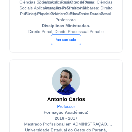
Ciências Sociais Aplicadas Grande Área: Ciências
Orientador: Fabiano da Rosa.
Sociais Aplicadas / Área: Direito / Subárea: Direito
Atuação Profissional:
Público / Especialidade: Direito Processual Penal.
Delegada de Polícia no Estado do Paraná e
Professora.
Disciplinas Ministradas:
Direito Penal, Direito Processual Penal e
Legislações.
Ver currículo
Antonio Carlos
Professor
Formação Acadêmica:
2016 - 2017
Mestrado Profissional em ADMINISTRAÇÃO.
Universidade Estadual do Oeste do Paraná,