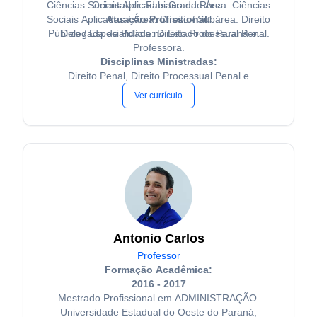
Ciências Sociais Aplicadas Grande Área: Ciências
Orientador: Fabiano da Rosa.
Sociais Aplicadas / Área: Direito / Subárea: Direito
Atuação Profissional:
Público / Especialidade: Direito Processual Penal.
Delegada de Polícia no Estado do Paraná e
Professora.
Disciplinas Ministradas:
Direito Penal, Direito Processual Penal e
Legislações.
Ver currículo
Antonio Carlos
Professor
Formação Acadêmica:
2016 - 2017
Mestrado Profissional em ADMINISTRAÇÃO.
Universidade Estadual do Oeste do Paraná,