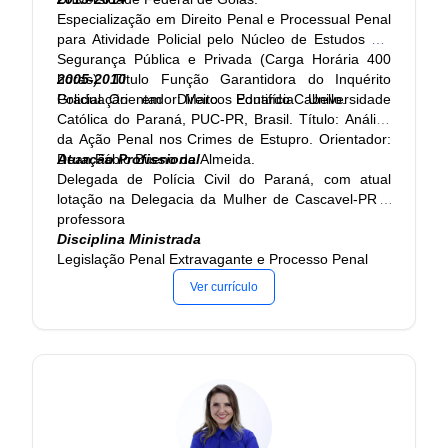
Especialização em Direito Penal e Processual Penal
2001 - 2005
para Atividade Policial pelo Núcleo de Estudos em
Graduação em Direito. Universidade Paranaense,
Segurança Pública e Privada (Carga Horária 400
UNIPAR, Umuarama, Brasil Título: Responsabilidade
horas). Título Função Garantidora do Inquérito
2005-2010
Civil, Ano de obtenção: 2005 Orientador: Sergio
Policial. Orientador: Marcos Eduardo Cabello.
Graduação em Direito. Pontifícia Universidade
Tadeu Covre Martinez
Católica do Paraná, PUC-PR, Brasil. Título: Análise
da Ação Penal nos Crimes de Estupro. Orientador:
1990 - 1993
Dean Fábio Bueno de Almeida.
Atuação Profissional
Graduação em Administração. Universidade Vale do
Delegada de Polícia Civil do Paraná, com atual
Rio Verde de Três Corações, UNINCOR, Tres
lotação na Delegacia da Mulher de Cascavel-PR e
Coracoes, Brasil
professora
Disciplina Ministrada
Legislação Penal Extravagante e Processo Penal
Ver currículo