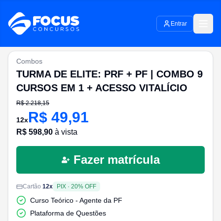
Entrar
Combos
TURMA DE ELITE: PRF + PF | COMBO 9
CURSOS EM 1 + ACESSO VITALÍCIO
R$
2.218,15
R$
49,91
12
x
R$
598,90
à vista
Fazer matrícula
Cartão
12
x
PIX
·
20
% OFF
Curso Teórico - Agente da PF
Plataforma de Questões