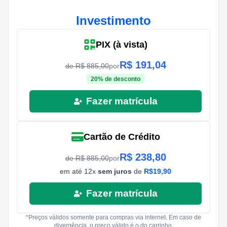
Investimento
PIX (à vista)
R$
191,04
de R$
885,00
por
20
% de desconto
Fazer matrícula
Cartão de Crédito
R$
238,80
de R$
885,00
por
em até
12
x
sem juros
de
R$
19,90
Fazer matrícula
*Preços válidos somente para compras via internet. Em caso de
divergência, o preço válido é o do carrinho.