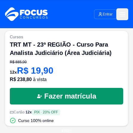
Entrar
Cursos
TRT MT - 23ª REGIÃO - Curso Para
Analista Judiciário (Área Judiciária)
R$
885,00
R$
19,90
12
x
R$
238,80
à vista
Fazer matrícula
Cartão
12
x
PIX
·
20
% OFF
Curso 100% online
#
7021