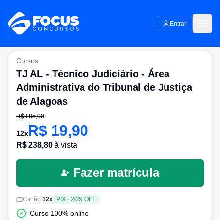
Entrar
Cursos
TJ AL - Técnico Judiciário - Área
Administrativa do Tribunal de Justiça
de Alagoas
R$
885,00
R$
19,90
12
x
R$
238,80
à vista
Fazer matrícula
Cartão
12
x
PIX
·
20
% OFF
Curso 100% online