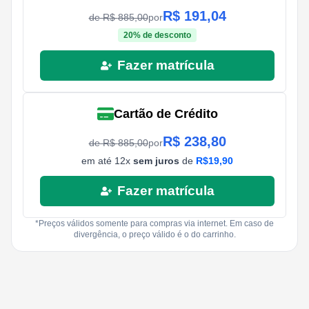
R$
191,04
de R$
885,00
por
20
% de desconto
Fazer matrícula
Cartão de Crédito
R$
238,80
de R$
885,00
por
em até
12
x
sem juros
de
R$
19,90
Fazer matrícula
*Preços válidos somente para compras via internet. Em caso de
divergência, o preço válido é o do carrinho.