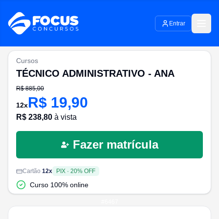
Entrar
Cursos
TÉCNICO ADMINISTRATIVO - ANA
R$
885,00
R$
19,90
12
x
R$
238,80
à vista
Fazer matrícula
Cartão
12
x
PIX
·
20
% OFF
Curso 100% online
#
6467