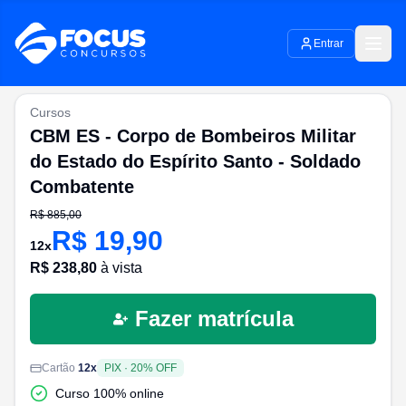
Entrar
Cursos
CBM ES - Corpo de Bombeiros Militar
do Estado do Espírito Santo - Soldado
Combatente
R$
885,00
R$
19,90
12
x
R$
238,80
à vista
Fazer matrícula
Cartão
12
x
PIX
·
20
% OFF
Curso 100% online