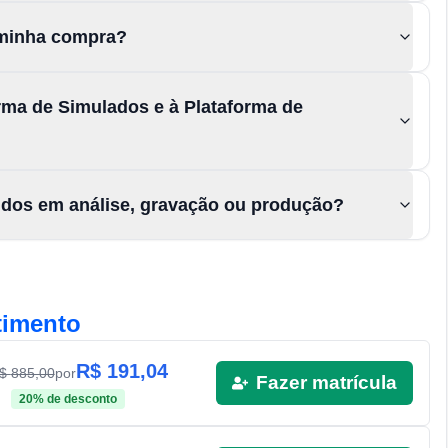
a minha compra?
rma de Simulados e à Plataforma de
údos em análise, gravação ou produção?
timento
R$
191,04
R$
885,00
por
Fazer matrícula
20
% de desconto