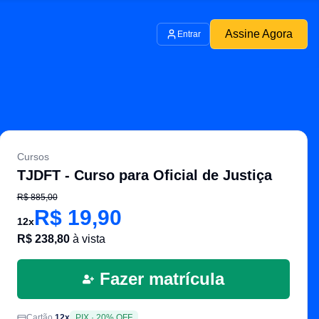
Assine Agora
Entrar
Cursos
TJDFT - Curso para Oficial de Justiça
R$
885,00
R$
19,90
12
x
R$
238,80
à vista
Fazer matrícula
Cartão
12
x
PIX
·
20
% OFF