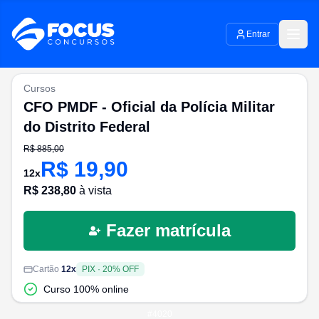
Entrar
Cursos
CFO PMDF - Oficial da Polícia Militar
do Distrito Federal
R$
885,00
R$
19,90
12
x
R$
238,80
à vista
Fazer matrícula
Cartão
12
x
PIX
·
20
% OFF
Curso 100% online
#
4020