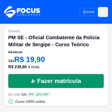
Entrar
Cursos
PM SE - Oficial Combatente da Polícia
Militar de Sergipe - Curso Teórico
R$
885,00
R$
19,90
12
x
R$
238,80
à vista
Fazer matrícula
Cartão
12
x
PIX
·
20
% OFF
Curso 100% online
#
1323