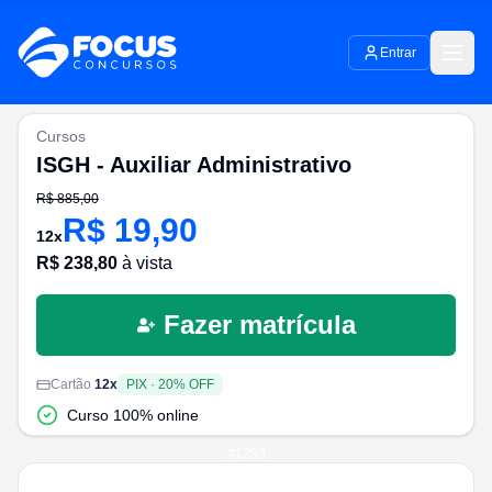
Entrar
Cursos
ISGH - Auxiliar Administrativo
R$
885,00
R$
19,90
12
x
R$
238,80
à vista
Fazer matrícula
Cartão
12
x
PIX
·
20
% OFF
Curso 100% online
#
1293