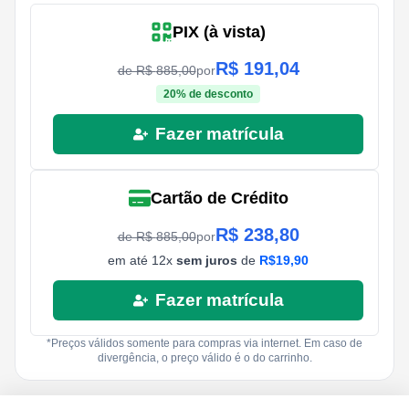
PIX (à vista)
R$
191,04
de R$
885,00
por
20
% de desconto
Fazer matrícula
Cartão de Crédito
R$
238,80
de R$
885,00
por
em até
12
x
sem juros
de
R$
19,90
Fazer matrícula
*Preços válidos somente para compras via internet. Em caso de
divergência, o preço válido é o do carrinho.