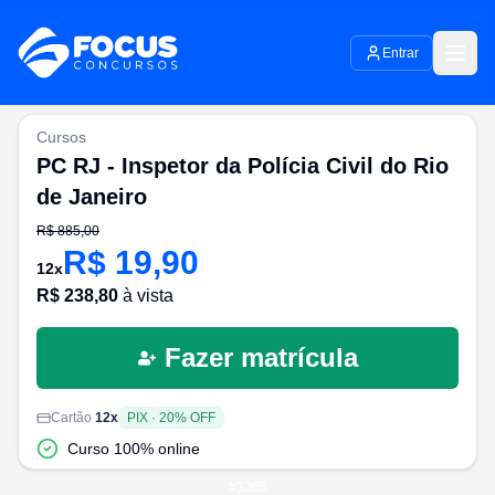
Entrar
Cursos
PC RJ - Inspetor da Polícia Civil do Rio
de Janeiro
R$
885,00
R$
19,90
12
x
R$
238,80
à vista
Fazer matrícula
Cartão
12
x
PIX
·
20
% OFF
Curso 100% online
#
3205