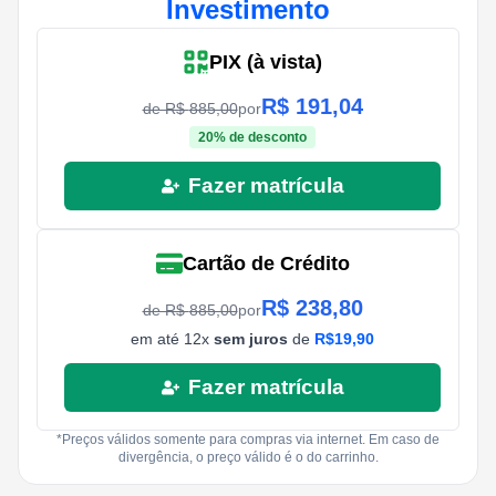
Investimento
PIX (à vista)
R$
191,04
de R$
885,00
por
20
% de desconto
Fazer matrícula
Cartão de Crédito
R$
238,80
de R$
885,00
por
em até
12
x
sem juros
de
R$
19,90
Fazer matrícula
*Preços válidos somente para compras via internet. Em caso de
divergência, o preço válido é o do carrinho.