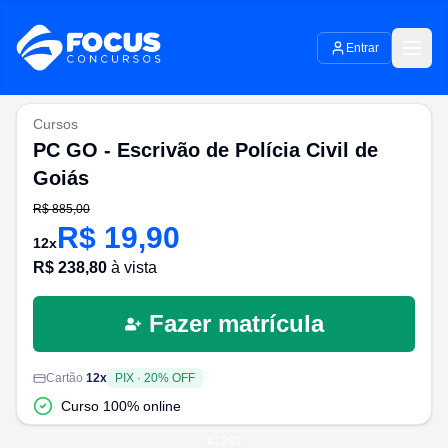
Entrar
Cursos
PC GO - Escrivão de Polícia Civil de
Goiás
R$
885,00
R$
19,90
12
x
R$
238,80
à vista
Fazer matrícula
Cartão
12
x
PIX
·
20
% OFF
Curso 100% online
#
1291