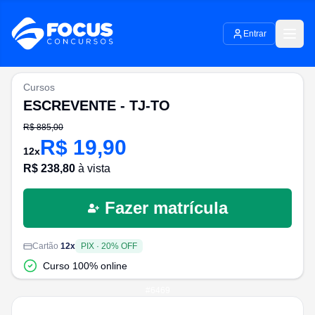
Entrar
Cursos
ESCREVENTE - TJ-TO
R$
885,00
R$
19,90
12
x
R$
238,80
à vista
Fazer matrícula
Cartão
12
x
PIX
·
20
% OFF
Curso 100% online
#
6469