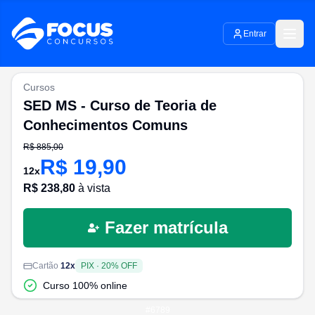
Entrar
Cursos
SED MS - Curso de Teoria de
Conhecimentos Comuns
R$
885,00
R$
19,90
12
x
R$
238,80
à vista
Fazer matrícula
Cartão
12
x
PIX
·
20
% OFF
Curso 100% online
#
6789