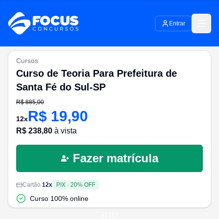
Entrar
Cursos
Curso de Teoria Para Prefeitura de
Santa Fé do Sul-SP
R$
885,00
R$
19,90
12
x
R$
238,80
à vista
Fazer matrícula
Cartão
12
x
PIX
·
20
% OFF
Curso 100% online
#
1310