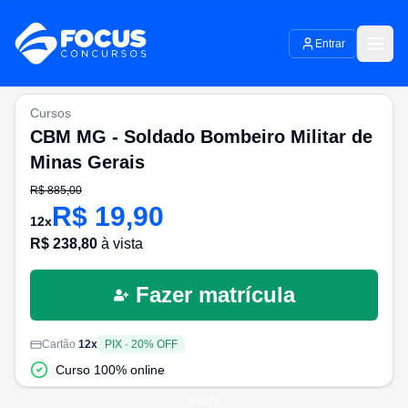
Entrar
Cursos
CBM MG - Soldado Bombeiro Militar de
Minas Gerais
R$
885,00
R$
19,90
12
x
R$
238,80
à vista
Fazer matrícula
Cartão
12
x
PIX
·
20
% OFF
Curso 100% online
#
4074