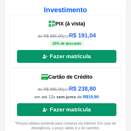
Investimento
PIX (à vista)
R$
191,04
de R$
885,00
por
20
% de desconto
Fazer matrícula
Cartão de Crédito
R$
238,80
de R$
885,00
por
em até
12
x
sem juros
de
R$
19,90
Fazer matrícula
*Preços válidos somente para compras via internet. Em caso de
divergência, o preço válido é o do carrinho.