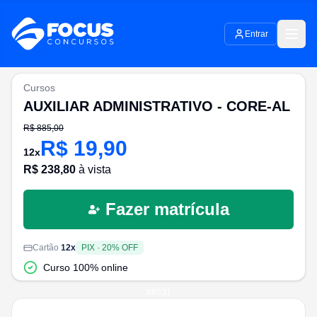
Entrar
Cursos
AUXILIAR ADMINISTRATIVO - CORE-AL
R$
885,00
R$
19,90
12
x
R$
238,80
à vista
Fazer matrícula
Cartão
12
x
PIX
·
20
% OFF
Curso 100% online
#
6531