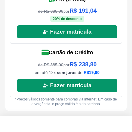
R$
191,04
de R$
885,00
por
20
% de desconto
Fazer matrícula
Cartão de Crédito
R$
238,80
de R$
885,00
por
em até
12
x
sem juros
de
R$
19,90
Fazer matrícula
*Preços válidos somente para compras via internet. Em caso de
divergência, o preço válido é o do carrinho.
R$
885,00
R$
19,90
Fazer matrícula
12
x