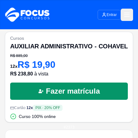
Entrar
Cursos
AUXILIAR ADMINISTRATIVO - COHAVEL
R$
885,00
R$
19,90
12
x
R$
238,80
à vista
Fazer matrícula
Cartão
12
x
PIX
·
20
% OFF
Curso 100% online
#
2373