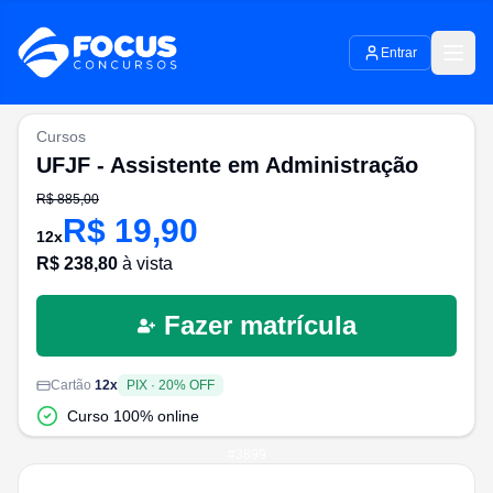
Entrar
Cursos
UFJF - Assistente em Administração
R$
885,00
R$
19,90
12
x
R$
238,80
à vista
Fazer matrícula
Cartão
12
x
PIX
·
20
% OFF
Curso 100% online
#
3899