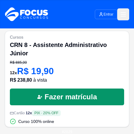
Entrar
Cursos
CRN 8 - Assistente Administrativo
Júnior
R$
885,00
R$
19,90
12
x
R$
238,80
à vista
Fazer matrícula
Cartão
12
x
PIX
·
20
% OFF
Curso 100% online
#
2029