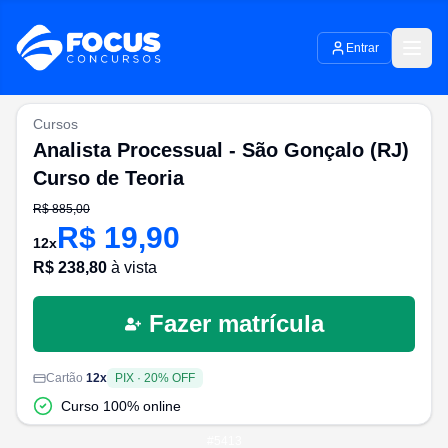
Entrar
Cursos
Analista Processual - São Gonçalo (RJ)
Curso de Teoria
R$
885,00
R$
19,90
12
x
R$
238,80
à vista
Fazer matrícula
Cartão
12
x
PIX
·
20
% OFF
Curso 100% online
#
5413