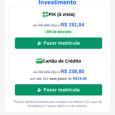
Investimento
PIX (à vista)
R$
191,04
de R$
885,00
por
20
% de desconto
Fazer matrícula
Cartão de Crédito
R$
238,80
de R$
885,00
por
em até
12
x
sem juros
de
R$
19,90
Fazer matrícula
*Preços válidos somente para compras via internet. Em caso de
divergência, o preço válido é o do carrinho.