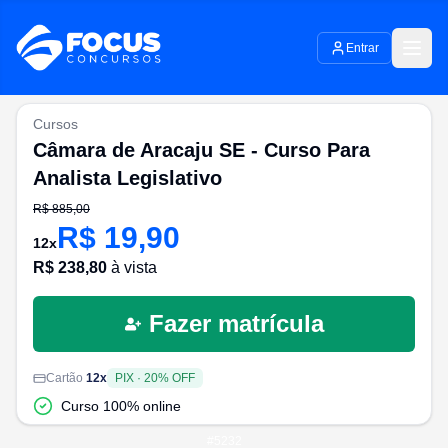
Entrar
Cursos
Câmara de Aracaju SE - Curso Para
Analista Legislativo
R$
885,00
R$
19,90
12
x
R$
238,80
à vista
Fazer matrícula
Cartão
12
x
PIX
·
20
% OFF
Curso 100% online
#
5232