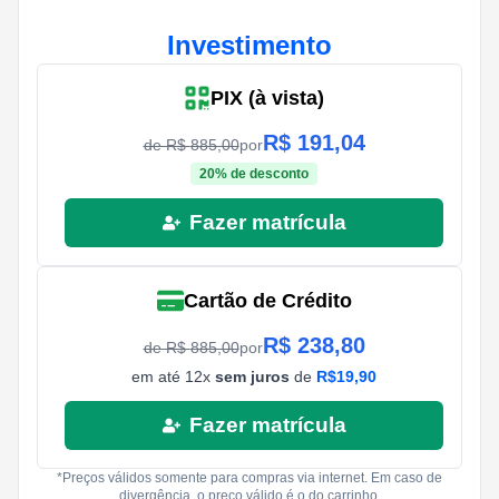
Investimento
PIX (à vista)
R$
191,04
de R$
885,00
por
20
% de desconto
Fazer matrícula
Cartão de Crédito
R$
238,80
de R$
885,00
por
em até
12
x
sem juros
de
R$
19,90
Fazer matrícula
*Preços válidos somente para compras via internet. Em caso de
divergência, o preço válido é o do carrinho.