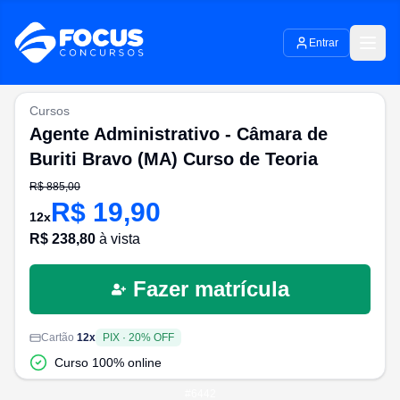
Entrar
Cursos
Agente Administrativo - Câmara de
Buriti Bravo (MA) Curso de Teoria
R$
885,00
R$
19,90
12
x
R$
238,80
à vista
Fazer matrícula
Cartão
12
x
PIX
·
20
% OFF
Curso 100% online
#
6442