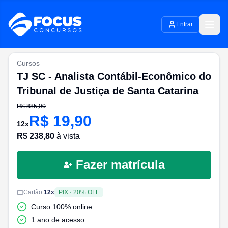
Entrar
Cursos
TJ SC - Analista Contábil-Econômico do
Tribunal de Justiça de Santa Catarina
R$
885,00
R$
19,90
12
x
R$
238,80
à vista
Fazer matrícula
Cartão
12
x
PIX
·
20
% OFF
Curso 100% online
1 ano de acesso