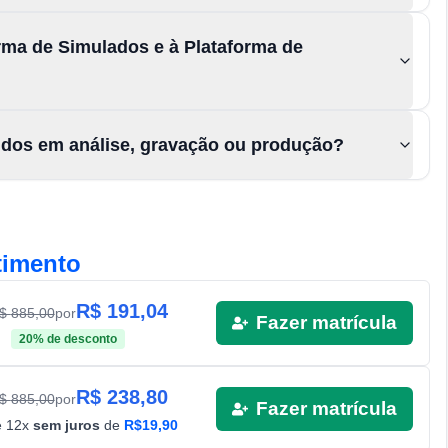
rma de Simulados e à Plataforma de
údos em análise, gravação ou produção?
timento
R$
191,04
R$
885,00
por
Fazer matrícula
20
% de desconto
R$
238,80
R$
885,00
por
Fazer matrícula
é
12
x
sem juros
de
R$
19,90