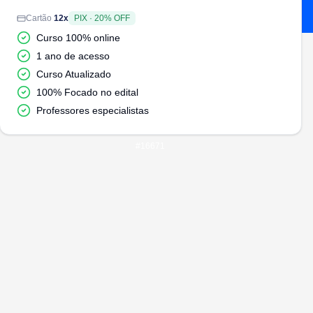
Cartão
12
x
PIX
·
20
% OFF
Curso 100% online
1 ano de acesso
Curso Atualizado
100% Focado no edital
Professores especialistas
#
16671