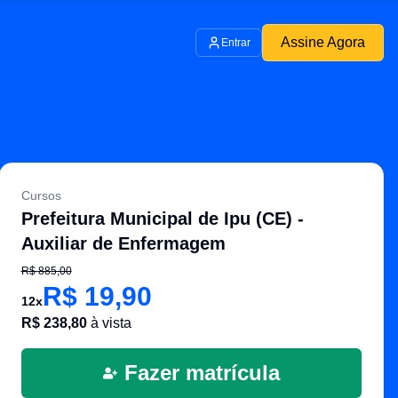
Assine Agora
Entrar
Cursos
Prefeitura Municipal de Ipu (CE) -
Auxiliar de Enfermagem
R$
885,00
R$
19,90
12
x
R$
238,80
à vista
Fazer matrícula