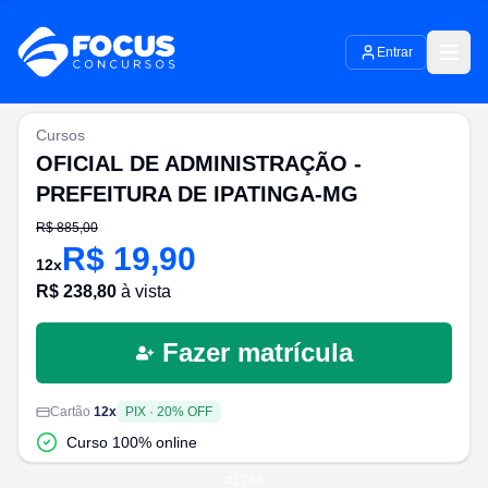
Entrar
Cursos
OFICIAL DE ADMINISTRAÇÃO -
PREFEITURA DE IPATINGA-MG
R$
885,00
R$
19,90
12
x
R$
238,80
à vista
Fazer matrícula
Cartão
12
x
PIX
·
20
% OFF
Curso 100% online
#
1786