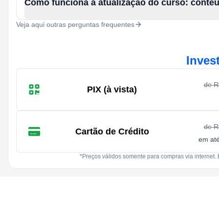
Como funciona a atualização do curso: conte
Veja aqui outras perguntas frequentes
Inves
de 
PIX (à vista)
de 
Cartão de Crédito
em at
*Preços válidos somente para compras via internet. 