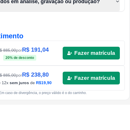
údos em análise, gravação ou produção?
timento
R$
191,04
R$
885,00
por
Fazer matrícula
20
% de desconto
R$
238,80
R$
885,00
por
Fazer matrícula
é
12
x
sem juros
de
R$
19,90
Em caso de divergência, o preço válido é o do carrinho.