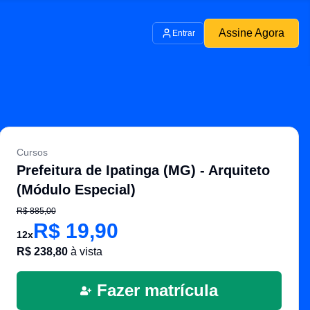
Assine Agora
Entrar
Cursos
Prefeitura de Ipatinga (MG) - Arquiteto
(Módulo Especial)
R$
885,00
R$
19,90
12
x
R$
238,80
à vista
Fazer matrícula