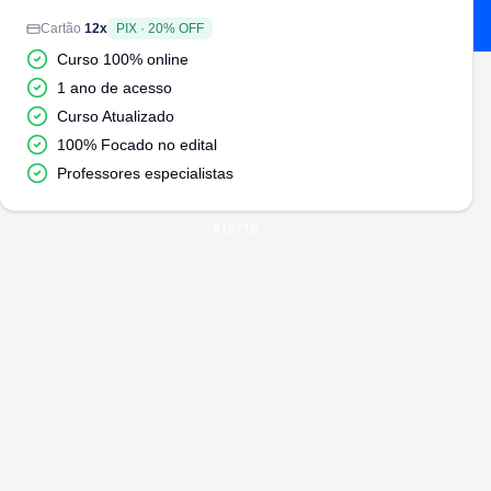
Cartão
12
x
PIX
·
20
% OFF
Curso 100% online
1 ano de acesso
Curso Atualizado
100% Focado no edital
Professores especialistas
#
16718