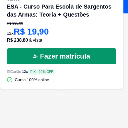
ESA - Curso Para Escola de Sargentos
das Armas: Teoria + Questões
R$
885,00
R$
19,90
12
x
R$
238,80
à vista
Fazer matrícula
Cartão
12
x
PIX
·
20
% OFF
Curso 100% online
#
2297