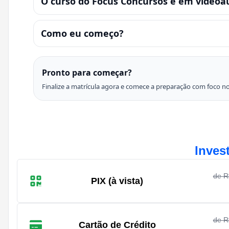
O curso do Focus Concursos é em videoa
Como eu começo?
Pronto para começar?
Finalize a matrícula agora e comece a preparação com foco no 
Inves
de 
PIX (à vista)
de 
Cartão de Crédito