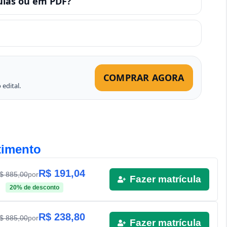
ulas ou em PDF?
COMPRAR AGORA
edital.
timento
R$
191,04
R$
885,00
por
Fazer matrícula
20
% de desconto
R$
238,80
R$
885,00
por
Fazer matrícula