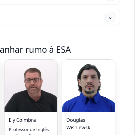
⌄
panhar rumo à ESA
Ely Coimbra
Douglas
Wisniewski
Professor de Inglês