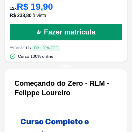
R$
19,90
12
x
R$
238,80
à vista
Fazer matrícula
Cartão
12
x
PIX
·
20
% OFF
Curso 100% online
#
3998
Começando do Zero - RLM -
Felippe Loureiro
Curso Completo e