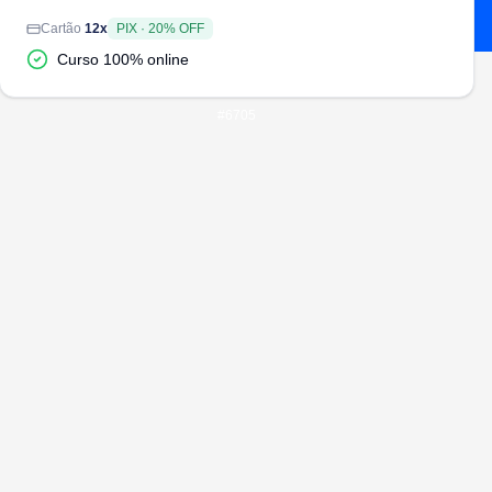
Cartão
12
x
PIX
·
20
% OFF
Curso 100% online
#
6705