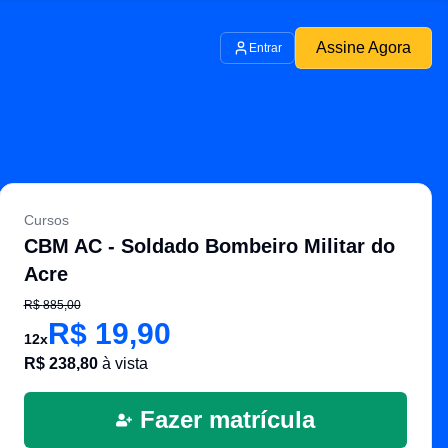
Assine Agora
Entrar
Cursos
CBM AC - Soldado Bombeiro Militar do
Acre
R$
885,00
R$
19,90
12
x
R$
238,80
à vista
Fazer matrícula