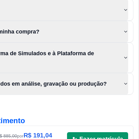
a minha compra?
rma de Simulados e à Plataforma de
údos em análise, gravação ou produção?
timento
R$
191,04
R$
885,00
por
Fazer matrícula