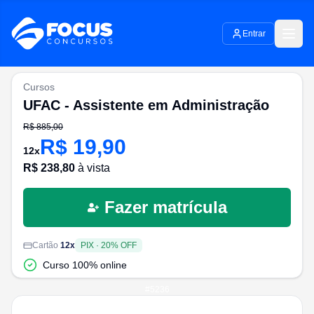
Entrar
Cursos
UFAC - Assistente em Administração
R$
885,00
R$
19,90
12
x
R$
238,80
à vista
Fazer matrícula
Cartão
12
x
PIX
·
20
% OFF
Curso 100% online
#
5236