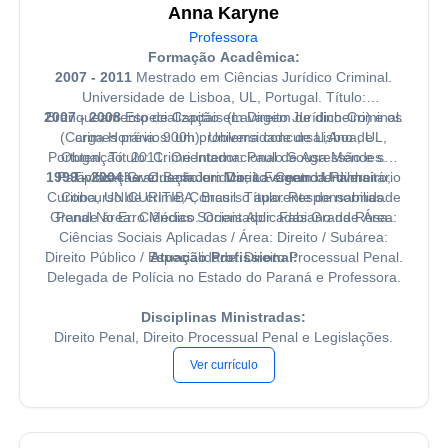
Anna Karyne
Professora
Formação Acadêmica:
2007 - 2011
Mestrado em Ciências Jurídico Criminal.
Universidade de Lisboa, UL, Portugal. Título:
2007 - 2008
Branqueamento de Capitais (Lavagem de dinheiro) e os
Especialização em Direito Jurídico-Criminal.
(Carga Horária: 900h). Universidade de Lisboa, UL,
crimes prévios: um problema concursal,Ano de
Portugal. Título: Crime Internacional de Agressão e sua
Obtenção: 2011. Orientador: Paulo Sousa Mendes.
1999 - 2004
Palavras-chave: Bem Juridico; Lavagem de dinheiro;
Tipificação. Orientador: Maria Fernanda Palma.
Graduação em Direito. Centro Universitário
Curitiba, UNICURITIBA, Brasil. Título: Responsabilidade
Concurso de crime; Concurso aparente de normas.
Grande área: Ciências Sociais Aplicadas Grande Área:
Penal No Erro Médico. Orientador: Fabiano da Rosa.
Ciências Sociais Aplicadas / Área: Direito / Subárea:
Direito Público / Especialidade: Direito Processual Penal.
Atuação Profissional:
Delegada de Polícia no Estado do Paraná e Professora.
Disciplinas Ministradas:
Direito Penal, Direito Processual Penal e Legislações.
Ver currículo