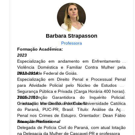
autora dos livros Economia Brasileira para Concursos e
Economia para concursos - 1000 exercícios para
concursos.
Atuação Profissional:
Professora
Barbara Strapasson
Professora
Formação Acadêmica:
2023
Especialização em andamento em Enfrentamento a
Violência Doméstica e Familiar Contra Mulher pela
Universidade Federal de Goiás.
2013-2014
Especialização em Direito Penal e Processual Penal
para Atividade Policial pelo Núcleo de Estudos em
Segurança Pública e Privada (Carga Horária 400 horas).
Título Função Garantidora do Inquérito Policial.
2005-2010
Orientador: Marcos Eduardo Cabello.
Graduação em Direito. Pontifícia Universidade Católica
do Paraná, PUC-PR, Brasil. Título: Análise da Ação
Penal nos Crimes de Estupro. Orientador: Dean Fábio
Bueno de Almeida.
Atuação Profissional
Delegada de Polícia Civil do Paraná, com atual lotação
na Delegacia da Mulher de Cascavel-PR e professora