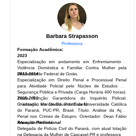
autora dos livros Economia Brasileira para Concursos e
Economia para concursos - 1000 exercícios para
concursos.
Atuação Profissional:
Professora
Barbara Strapasson
Professora
Formação Acadêmica:
2023
Especialização em andamento em Enfrentamento a
Violência Doméstica e Familiar Contra Mulher pela
Universidade Federal de Goiás.
2013-2014
Especialização em Direito Penal e Processual Penal
para Atividade Policial pelo Núcleo de Estudos em
Segurança Pública e Privada (Carga Horária 400 horas).
Título Função Garantidora do Inquérito Policial.
2005-2010
Orientador: Marcos Eduardo Cabello.
Graduação em Direito. Pontifícia Universidade Católica
do Paraná, PUC-PR, Brasil. Título: Análise da Ação
Penal nos Crimes de Estupro. Orientador: Dean Fábio
Bueno de Almeida.
Atuação Profissional
Delegada de Polícia Civil do Paraná, com atual lotação
na Delegacia da Mulher de Cascavel-PR e professora