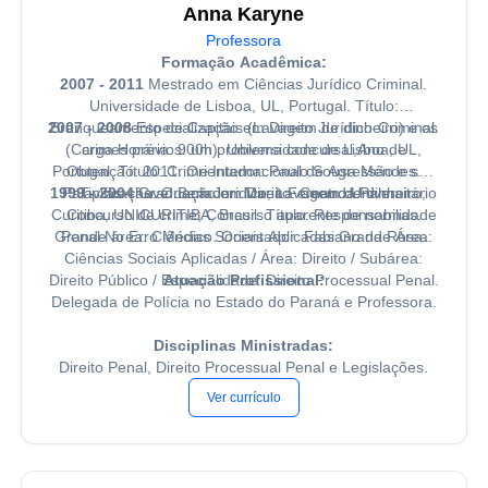
Anna Karyne
Professora
Formação Acadêmica:
2007 - 2011
Mestrado em Ciências Jurídico Criminal.
Universidade de Lisboa, UL, Portugal. Título:
2007 - 2008
Branqueamento de Capitais (Lavagem de dinheiro) e os
Especialização em Direito Jurídico-Criminal.
(Carga Horária: 900h). Universidade de Lisboa, UL,
crimes prévios: um problema concursal,Ano de
Portugal. Título: Crime Internacional de Agressão e sua
Obtenção: 2011. Orientador: Paulo Sousa Mendes.
1999 - 2004
Palavras-chave: Bem Juridico; Lavagem de dinheiro;
Tipificação. Orientador: Maria Fernanda Palma.
Graduação em Direito. Centro Universitário
Curitiba, UNICURITIBA, Brasil. Título: Responsabilidade
Concurso de crime; Concurso aparente de normas.
Grande área: Ciências Sociais Aplicadas Grande Área:
Penal No Erro Médico. Orientador: Fabiano da Rosa.
Ciências Sociais Aplicadas / Área: Direito / Subárea:
Direito Público / Especialidade: Direito Processual Penal.
Atuação Profissional:
Delegada de Polícia no Estado do Paraná e Professora.
Disciplinas Ministradas:
Direito Penal, Direito Processual Penal e Legislações.
Ver currículo