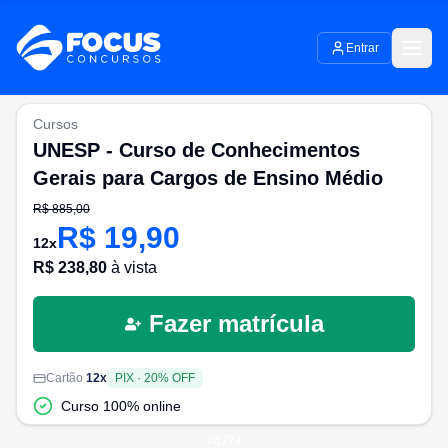
Entrar
Cursos
UNESP - Curso de Conhecimentos
Gerais para Cargos de Ensino Médio
R$
885,00
R$
19,90
12
x
R$
238,80
à vista
Fazer matrícula
Cartão
12
x
PIX
·
20
% OFF
Curso 100% online
#
6774