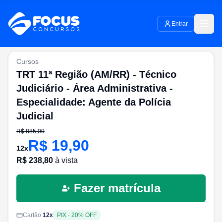
Entrar
Cursos
TRT 11ª Região (AM/RR) - Técnico
Judiciário - Área Administrativa -
Especialidade: Agente da Polícia
Judicial
R$
885,00
R$
19,90
12
x
R$
238,80
à vista
Fazer matrícula
Cartão
12
x
PIX
·
20
% OFF