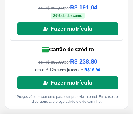
R$
191,04
de R$
885,00
por
20
% de desconto
Fazer matrícula
Cartão de Crédito
R$
238,80
de R$
885,00
por
em até
12
x
sem juros
de
R$
19,90
Fazer matrícula
*Preços válidos somente para compras via internet. Em caso de
divergência, o preço válido é o do carrinho.
R$
885,00
R$
19,90
Fazer matrícula
12
x