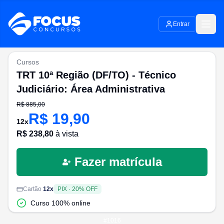
Entrar
Cursos
TRT 10ª Região (DF/TO) - Técnico
Judiciário: Área Administrativa
R$
885,00
R$
19,90
12
x
R$
238,80
à vista
Fazer matrícula
Cartão
12
x
PIX
·
20
% OFF
Curso 100% online
#
1016