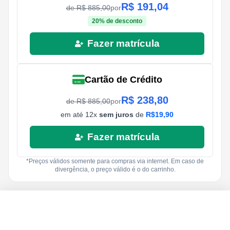
R$
191,04
de R$
885,00
por
20
% de desconto
Fazer matrícula
Cartão de Crédito
R$
238,80
de R$
885,00
por
em até
12
x
sem juros
de
R$
19,90
Fazer matrícula
*Preços válidos somente para compras via internet. Em caso de
divergência, o preço válido é o do carrinho.
R$
885,00
R$
19,90
Fazer matrícula
12
x
R$
238,80
à vista