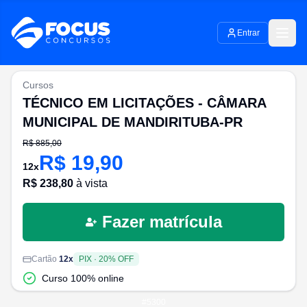
Entrar
Cursos
TÉCNICO EM LICITAÇÕES - CÂMARA
MUNICIPAL DE MANDIRITUBA-PR
R$
885,00
R$
19,90
12
x
R$
238,80
à vista
Fazer matrícula
Cartão
12
x
PIX
·
20
% OFF
Curso 100% online
#
5300