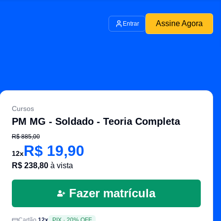
Assine Agora
Entrar
Cursos
PM MG - Soldado - Teoria Completa
R$
885,00
R$
19,90
12
x
R$
238,80
à vista
Fazer matrícula
Cartão
12
x
PIX
·
20
% OFF