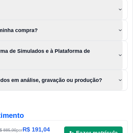
a minha compra?
rma de Simulados e à Plataforma de
údos em análise, gravação ou produção?
timento
R$
191,04
R$
885,00
por
Fazer matrícula