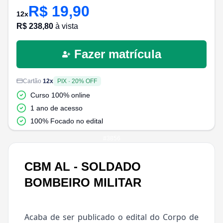
R$
19,90
12
x
R$
238,80
à vista
Fazer matrícula
Cartão
12
x
PIX
·
20
% OFF
Curso 100% online
1 ano de acesso
100% Focado no edital
#
3856
CBM AL - SOLDADO
BOMBEIRO MILITAR
Acaba de ser publicado o edital do Corpo de