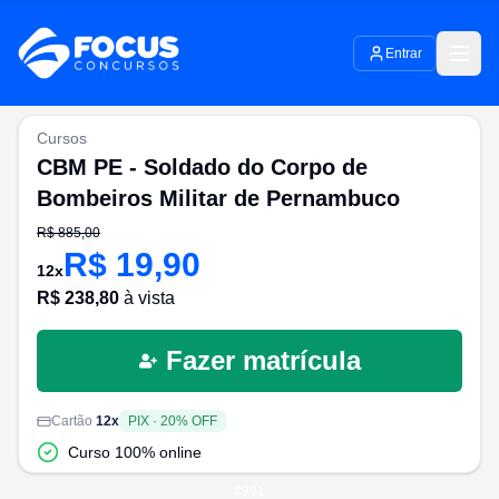
Entrar
Cursos
CBM PE - Soldado do Corpo de
Bombeiros Militar de Pernambuco
R$
885,00
R$
19,90
12
x
R$
238,80
à vista
Fazer matrícula
Cartão
12
x
PIX
·
20
% OFF
Curso 100% online
#
901