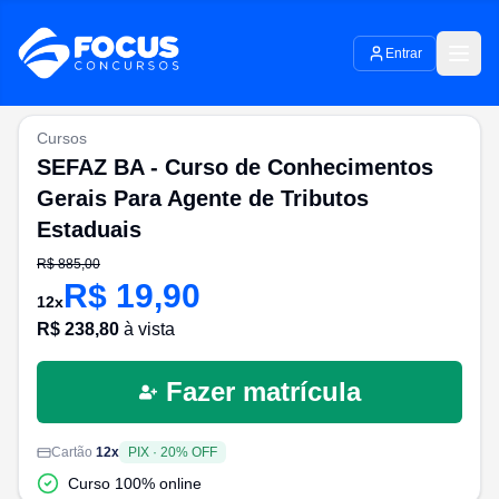
Entrar
Cursos
SEFAZ BA - Curso de Conhecimentos
Gerais Para Agente de Tributos
Estaduais
R$
885,00
R$
19,90
12
x
R$
238,80
à vista
Fazer matrícula
Cartão
12
x
PIX
·
20
% OFF
Curso 100% online