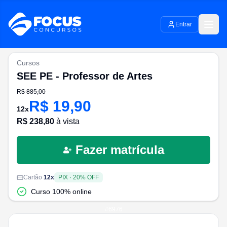
Entrar
Cursos
SEE PE - Professor de Artes
R$
885,00
R$
19,90
12
x
R$
238,80
à vista
Fazer matrícula
Cartão
12
x
PIX
·
20
% OFF
Curso 100% online
#
6976