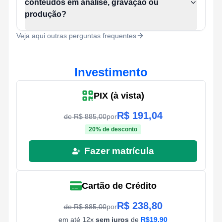
conteúdos em análise, gravação ou
produção?
Veja aqui outras perguntas frequentes
Investimento
PIX (à vista)
R$
191,04
de R$
885,00
por
20
% de desconto
Fazer matrícula
Cartão de Crédito
R$
238,80
de R$
885,00
por
em até
12
x
sem juros
de
R$
19,90