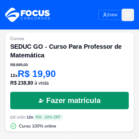
Entrar
Cursos
SEDUC GO - Curso Para Professor de
Matemática
R$
885,00
R$
19,90
12
x
R$
238,80
à vista
Fazer matrícula
Cartão
12
x
PIX
·
20
% OFF
Curso 100% online
#
6836